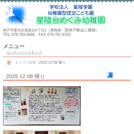
西神戸教会に隣接
神戸市垂水区星陵台4丁目2（県商南・
）
TEL.078-783-4466 FAX.078-781-4320
メニュー
コンテンツへスキップ
トップ
›
日常
›
2025 12 08 帰り
2025 12 08 帰り