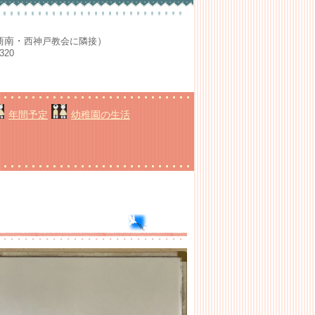
商南・
）
西神戸教会に隣接
320
年間予定
幼稚園の生活