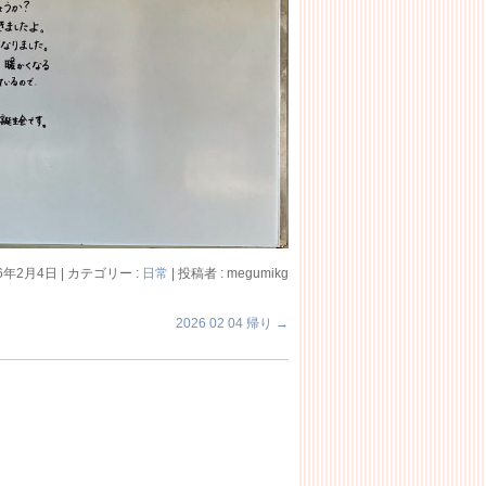
26年2月4日
|
カテゴリー :
日常
|
投稿者 : megumikg
2026 02 04 帰り
→