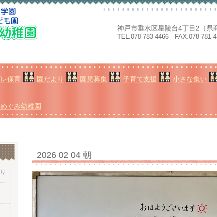
神戸市垂水区星陵台4丁目2（県
TEL.078-783-4466 FAX.078-781-4
プレ保育
園だより
園児募集
子育て支援
小さな集い
台めぐみ幼稚園
2026 02 04 朝
帰り